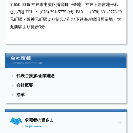
〒650-0036 神戸市中央区播磨町49番地 神戸旧居留地平和
ビル7階 TEL ： (078) 391-5775 (代) FAX ： (078) 391-5776 JR
元町駅・阪神元町駅より徒歩7分 地下鉄海岸線旧居留地・大
丸前駅より徒歩3分
会
代表ご挨拶/企業理念
会社概要
沿革
求職者の皆さま
for job seeker